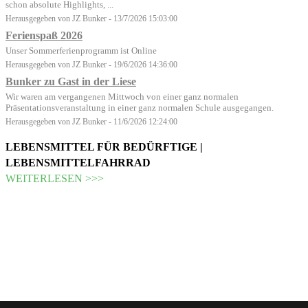
schon absolute Highlights, ...
Herausgegeben von JZ Bunker - 13/7/2026 15:03:00
Ferienspaß 2026
Unser Sommerferienprogramm ist Online
Herausgegeben von JZ Bunker - 19/6/2026 14:36:00
Bunker zu Gast in der Liese
Wir waren am vergangenen Mittwoch von einer ganz normalen
Präsentationsveranstaltung in einer ganz normalen Schule ausgegangen.
Herausgegeben von JZ Bunker - 11/6/2026 12:24:00
LEBENSMITTEL FÜR BEDÜRFTIGE |
LEBENSMITTELFAHRRAD
WEITERLESEN >>>