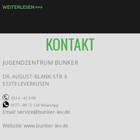
WEITERLESEN >>>
KONTAKT
JUGENDZENTRUM BUNKER
DR.-AUGUST-BLANK-STR. 6
51373 LEVERKUSEN
0214 - 41 9 06
0177 - 90 72 136
WhatsApp
Email: service@bunker-lev.de
Website: www.bunker-lev.de