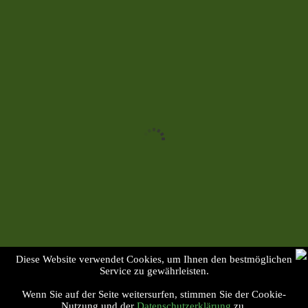
Diese Website verwendet Cookies, um Ihnen den bestmöglichen
Service zu gewährleisten.
Wenn Sie auf der Seite weitersurfen, stimmen Sie der Cookie-
Copyright © 2023 Jugendzentrum Bunker 
Nutzung und der
Datenschutzerklärung
zu.