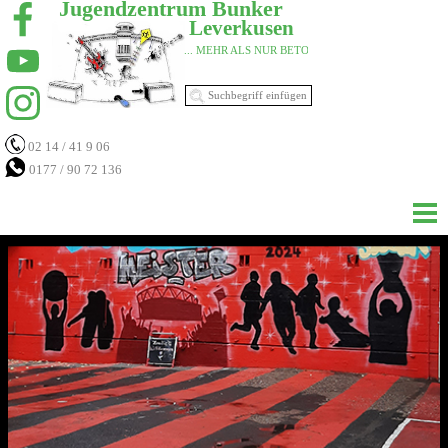
Jugendzentrum Bunker 
Leverkusen 
... MEHR ALS NUR BETON 
02 14 / 41 9 06
0177 / 90 72 136