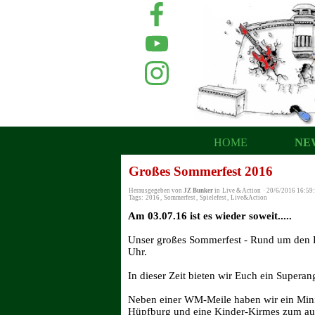
HOME
NE
Großes Sommerfest 2016
Herausgegeben von
JZ Bunker
in
Live & Action
·
20/6/2016 16:59
Tags:
2016
,
Sommerfest
,
Spielefest
,
Live&Action
Am 03.07.16 ist es wieder soweit.....
Unser großes Sommerfest - Rund um den B
Uhr.
In dieser Zeit bieten wir Euch ein Superan
Neben einer WM-Meile haben wir ein Minig
Hüpfburg und eine Kinder-Kirmes zum aus