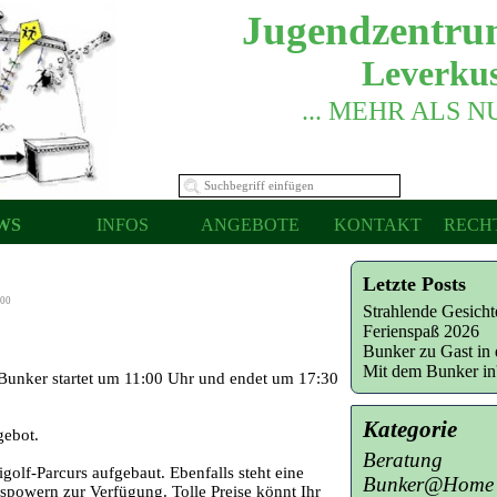
Jugendzentru
Leverkus
... MEHR ALS 
WS
INFOS
ANGEBOTE
KONTAKT
RECH
Letzte Posts
:00
Strahlende Gesich
Ferienspaß 2026
Bunker zu Gast in 
Mit dem Bunker i
unker startet um 11:00 Uhr und endet um 17:30
Kategorie
gebot.
Beratung
olf-Parcurs aufgebaut. Ebenfalls steht eine
Bunker@Home
powern zur Verfügung. Tolle Preise könnt Ihr