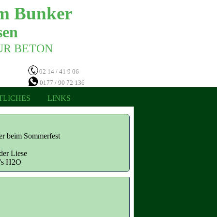
m Bunker 
en 
NUR BETON 
02 14 / 41 9 06
0177 / 90 72 136
TLICHES
LINKS
ter beim Sommerfest
der Liese
n's H2O