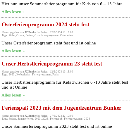
Hier nun unser Sommerferienprogramm für Kids von 6 – 13 Jahre.
Alles lesen »
Osterferienprogramm 2024 steht fest
Herausgegeben von
JZ Bunker
in
Ferien
·
12/3/2024 11:18:00
Tags:
2024
,
Ostern
,
Ferien
,
Osterferienprogramm
,
Osterferien
Unser Osterferienprogramm steht fest und ist online
Alles lesen »
Unser Herbstferienprogramm 23 steht fest
Herausgegeben von
JZ Bunker
in
Ferien
·
12/9/2023 10:15:00
Tags:
2023
,
Herbstferien
,
Ferienprogramm
,
Ferien
Unser Herbstferienprogramm für Kids zwischen 6 -13 Jahre steht fest
und ist Online
Alles lesen »
Ferienspaß 2023 mit dem Jugendzentrum Bunker
Herausgegeben von
JZ Bunker
in
Ferien
·
27/5/2023 22:10:00
Tags:
Ferien
,
Sommerferien
,
2023
,
2023
,
Ferienspaß
,
Ferienprogramm
,
2023
Unser Sommerferienprogramm 2023 steht fest und ist online