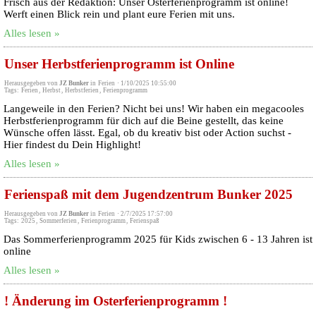
Frisch aus der Redaktion: Unser Osterferienprogramm ist online!
Werft einen Blick rein und plant eure Ferien mit uns.
Alles lesen »
Unser Herbstferienprogramm ist Online
Herausgegeben von
JZ Bunker
in
Ferien
·
1/10/2025 10:55:00
Tags:
Ferien
,
Herbst
,
Herbstferien
,
Ferienprogramm
Langeweile in den Ferien? Nicht bei uns! Wir haben ein megacooles
Herbstferienprogramm für dich auf die Beine gestellt, das keine
Wünsche offen lässt. Egal, ob du kreativ bist oder Action suchst -
Hier findest du Dein Highlight!
Alles lesen »
Ferienspaß mit dem Jugendzentrum Bunker 2025
Herausgegeben von
JZ Bunker
in
Ferien
·
2/7/2025 17:57:00
Tags:
2025
,
Sommerferien
,
Ferienprogramm
,
Ferienspaß
Das Sommerferienprogramm 2025 für Kids zwischen 6 - 13 Jahren ist
online
Alles lesen »
! Änderung im Osterferienprogramm !