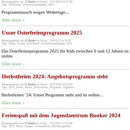
Herausgegeben von
JZ Bunker
in
Ferien
·
22/4/2025 20:17:00
Tags:
Osterferien
,
Osterferienprogramm
,
2025
Programmtausch wegen Wetterlage...
Alles lesen »
Unser Osterferienprogramm 2025
Herausgegeben von
JZ Bunker
in
Ferien
·
5/4/2025 14:24:00
Tags:
Ferien
,
Ostern
,
Osterferien
,
Osterferienprogramm
,
2025
Das Osterferienprogramm 2025 für Kids zwischen 6 und 12 Jahren ist
online
Alles lesen »
Herbstferien 2024: Angebotsprogramm steht
Herausgegeben von
JZ Bunker
in
Ferien
·
30/9/2024 10:56:00
Tags:
2024
,
Ferien
,
Herbst
,
Herbstferien
,
Programm
,
Angebote
Herbstferien `24: Unser Programm steht und ist online...
Alles lesen »
Ferienspaß mit dem Jugendzentrum Bunker 2024
Herausgegeben von
JZ Bunker
in
Ferien
·
11/6/2024 12:32:00
Tags:
2024
,
ferien
,
Sommer
,
Sommerferien
,
Ferienprogramm