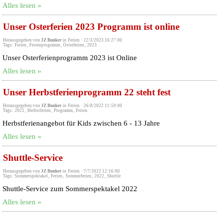
Alles lesen »
Unser Osterferien 2023 Programm ist online
Herausgegeben von
JZ Bunker
in
Ferien
·
22/3/2023 16:27:00
Tags:
Ferien
,
Ferienprogramm
,
Osterferien
,
2023
Unser Osterferienprogramm 2023 ist Online
Alles lesen »
Unser Herbstferienprogramm 22 steht fest
Herausgegeben von
JZ Bunker
in
Ferien
·
26/8/2022 11:59:00
Tags:
2022
,
Herbstferien
,
Programm
,
Ferien
Herbstferienangebot für Kids zwischen 6 - 13 Jahre
Alles lesen »
Shuttle-Service
Herausgegeben von
JZ Bunker
in
Ferien
·
7/7/2022 12:16:00
Tags:
Sommerspektakel
,
Ferien
,
Sommerferien
,
2022
,
Shuttle
Shuttle-Service zum Sommerspektakel 2022
Alles lesen »