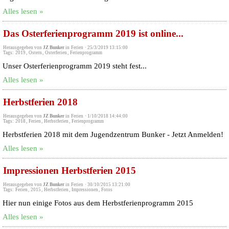
Alles lesen »
Das Osterferienprogramm 2019 ist online...
Herausgegeben von
JZ Bunker
in
Ferien
·
25/3/2019 13:15:00
Tags:
2019
,
Ostern
,
Osterferien
,
Ferienprogramm
Unser Osterferienprogramm 2019 steht fest...
Alles lesen »
Herbstferien 2018
Herausgegeben von
JZ Bunker
in
Ferien
·
1/10/2018 14:44:00
Tags:
2018
,
Ferien
,
Herbstferien
,
Ferienprogramm
Herbstferien 2018 mit dem Jugendzentrum Bunker - Jetzt Anmelden!
Alles lesen »
Impressionen Herbstferien 2015
Herausgegeben von
JZ Bunker
in
Ferien
·
30/10/2015 13:21:00
Tags:
Ferien
,
2015
,
Herbstferien
,
Impressionen
,
Fotos
Hier nun einige Fotos aus dem Herbstferienprogramm 2015
Alles lesen »