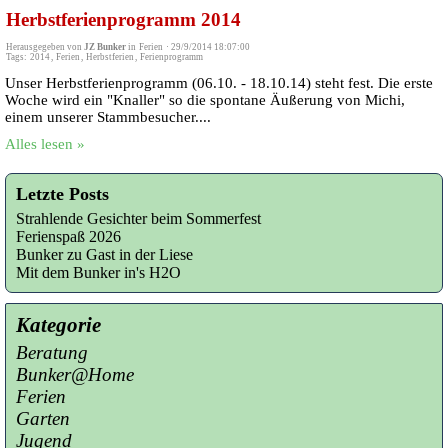
Herbstferienprogramm 2014
Herausgegeben von
JZ Bunker
in
Ferien
·
29/9/2014 18:07:00
Tags:
2014
,
Ferien
,
Herbstferien
,
Ferienprogramm
Unser Herbstferienprogramm (06.10. - 18.10.14) steht fest. Die erste
Woche wird ein "Knaller" so die spontane Äußerung von Michi,
einem unserer Stammbesucher....
Alles lesen »
Letzte Posts
Strahlende Gesichter beim Sommerfest
Ferienspaß 2026
Bunker zu Gast in der Liese
Mit dem Bunker in's H2O
Kategorie
Beratung
Bunker@Home
Ferien
Garten
Jugend