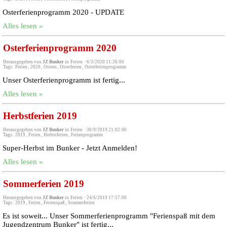
Osterferienprogramm 2020 - UPDATE
Alles lesen »
Osterferienprogramm 2020
Herausgegeben von
JZ Bunker
in
Ferien
·
6/3/2020 11:26:00
Tags:
Ferien
,
2020
,
Ostern
,
Osterferien
,
Osterferienprogramm
Unser Osterferienprogramm ist fertig...
Alles lesen »
Herbstferien 2019
Herausgegeben von
JZ Bunker
in
Ferien
·
30/9/2019 21:02:00
Tags:
2019
,
Ferien
,
Herbstferien
,
Ferienprogramm
Super-Herbst im Bunker - Jetzt Anmelden!
Alles lesen »
Sommerferien 2019
Herausgegeben von
JZ Bunker
in
Ferien
·
24/6/2019 17:57:00
Tags:
2019
,
Ferien
,
Ferienspaß
,
Sommerferien
Es ist soweit... Unser Sommerferienprogramm "Ferienspaß mit dem
Jugendzentrum Bunker" ist fertig...