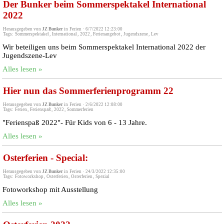
Der Bunker beim Sommerspektakel International
2022
Herausgegeben von
JZ Bunker
in
Ferien
·
6/7/2022 12:23:00
Tags:
Sommerspektakel
,
International
,
2022
,
Ferienangebot
,
Jugendszene
,
Lev
Wir beteiligen uns beim Sommerspektakel International 2022 der
Jugendszene-Lev
Alles lesen »
Hier nun das Sommerferienprogramm 22
Herausgegeben von
JZ Bunker
in
Ferien
·
2/6/2022 12:08:00
Tags:
Ferien
,
Ferienspaß
,
2022
,
Sommerferien
"Ferienspaß 2022"- Für Kids von 6 - 13 Jahre.
Alles lesen »
Osterferien - Special:
Herausgegeben von
JZ Bunker
in
Ferien
·
24/3/2022 12:35:00
Tags:
Fotoworkshop
,
Osterferien
,
Osterferien
,
Spezial
Fotoworkshop mit Ausstellung
Alles lesen »