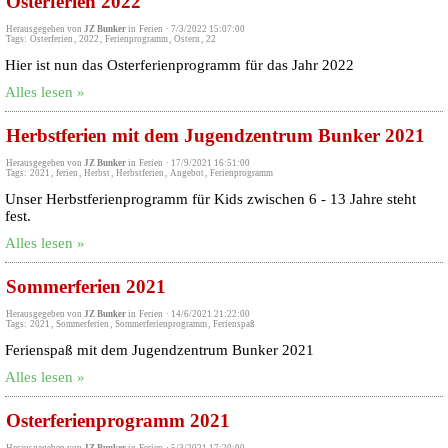
Osterferien 2022
Herausgegeben von
JZ Bunker
in
Ferien
·
7/3/2022 15:07:00
Tags:
Osterferien
,
2022
,
Ferienprogramm
,
Ostern
,
22
Hier ist nun das Osterferienprogramm für das Jahr 2022
Alles lesen »
Herbstferien mit dem Jugendzentrum Bunker 2021
Herausgegeben von
JZ Bunker
in
Ferien
·
17/9/2021 16:51:00
Tags:
2021
,
ferien
,
Herbst
,
Herbstferien
,
Angebot
,
Ferienprogramm
Unser Herbstferienprogramm für Kids zwischen 6 - 13 Jahre steht
fest.
Alles lesen »
Sommerferien 2021
Herausgegeben von
JZ Bunker
in
Ferien
·
14/6/2021 21:22:00
Tags:
2021
,
Sommerferien
,
Sommerferienprogramm
,
Ferienspaß
Ferienspaß mit dem Jugendzentrum Bunker 2021
Alles lesen »
Osterferienprogramm 2021