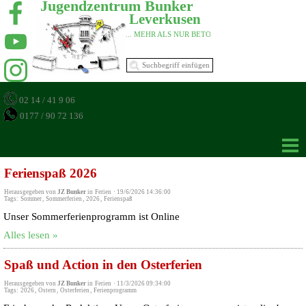
Jugendzentrum Bunker 
Leverkusen 
... MEHR ALS NUR BETON 
02 14 / 41 9 06
0177 / 90 72 136
Ferienspaß 2026
Herausgegeben von
JZ Bunker
in
Ferien
·
19/6/2026 14:36:00
Tags:
Sommer
,
Sommerferien
,
2026
,
Ferienspaß
Unser Sommerferienprogramm ist Online
Alles lesen »
Spaß und Action in den Osterferien
Herausgegeben von
JZ Bunker
in
Ferien
·
11/3/2026 09:34:00
Tags:
2026
,
Ostern
,
Osterferien
,
Ferienprogramm