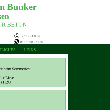
m Bunker 
en 
NUR BETON 
02 14 / 41 9 06
0177 / 90 72 136
TLICHES
LINKS
ter beim Sommerfest
der Liese
n's H2O