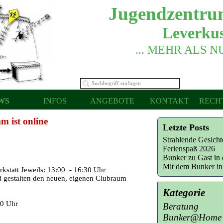
Jugendzentru
Leverkus
... MEHR ALS 
WS
INFOS
ANGEBOTE
KONTAKT
RECH
m ist online
Letzte Posts
Strahlende Gesich
Ferienspaß 2026
Bunker zu Gast in 
Mit dem Bunker i
kstatt Jeweils: 13:00 - 16:30 Uhr
 gestalten den neuen, eigenen Clubraum
Kategorie
30 Uhr
Beratung
Bunker@Home