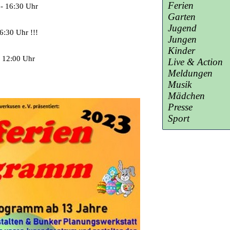
Ferien
 - 16:30 Uhr
Garten
Jugend
6:30 Uhr !!!
Jungen
Kinder
- 12:00 Uhr
Live & Action
Meldungen
Musik
Mädchen
Presse
Sport