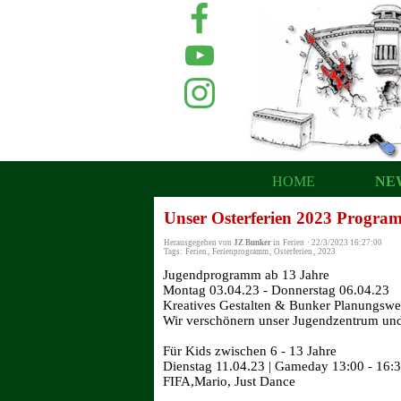
HOME
NE
Unser Osterferien 2023 Program
Herausgegeben von
JZ Bunker
in
Ferien
·
22/3/2023 16:27:00
Tags:
Ferien
,
Ferienprogramm
,
Osterferien
,
2023
Jugendprogramm ab 13 Jahre
Montag 03.04.23 - Donnerstag 06.04.23
Kreatives Gestalten & Bunker Planungswer
Wir verschönern unser Jugendzentrum und
Für Kids zwischen 6 - 13 Jahre
Dienstag 11.04.23 | Gameday 13:00 - 16:
FIFA,Mario, Just Dance