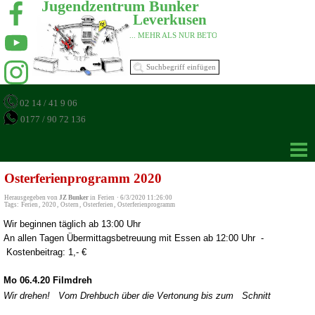
Jugendzentrum Bunker 
Leverkusen 
... MEHR ALS NUR BETON 
02 14 / 41 9 06
0177 / 90 72 136
Osterferienprogramm 2020
Herausgegeben von
JZ Bunker
in
Ferien
·
6/3/2020 11:26:00
Tags:
Ferien
,
2020
,
Ostern
,
Osterferien
,
Osterferienprogramm
Wir beginnen täglich ab 13:00 Uhr
An allen Tagen Übermittagsbetreuung mit Essen ab 12:00 Uhr -
Kostenbeitrag: 1,- €
Mo 06.4.20
Filmdreh
Wir drehen! Vom Drehbuch über die Vertonung bis zum Schnitt