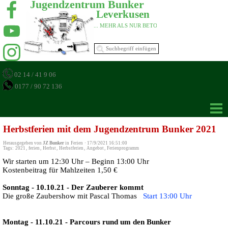
Jugendzentrum Bunker 
Leverkusen 
... MEHR ALS NUR BETON 
02 14 / 41 9 06
0177 / 90 72 136
Herbstferien mit dem Jugendzentrum Bunker 2021
Herausgegeben von
JZ Bunker
in
Ferien
·
17/9/2021 16:51:00
Tags:
2021
,
ferien
,
Herbst
,
Herbstferien
,
Angebot
,
Ferienprogramm
Wir starten um 12:30 Uhr – Beginn 13:00 Uhr
Kostenbeitrag für Mahlzeiten 1,50 €
Sonntag - 10.10.21 - Der Zauberer kommt
Die große Zaubershow mit Pascal Thomas
Start 13:00 Uhr
Montag - 11.10.21 - Parcours rund um den Bunker