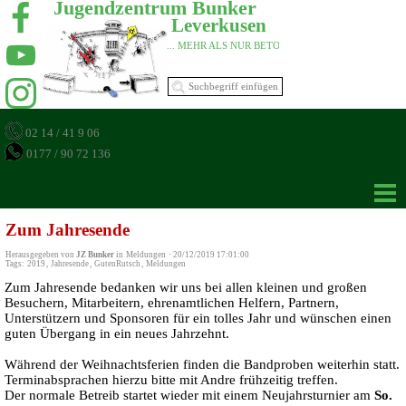
Jugendzentrum Bunker 
Leverkusen 
... MEHR ALS NUR BETON 
02 14 / 41 9 06
0177 / 90 72 136
Zum Jahresende
Herausgegeben von
JZ Bunker
in
Meldungen
·
20/12/2019 17:01:00
Tags:
2019
,
Jahresende
,
GutenRutsch
,
Meldungen
Zum Jahresende bedanken wir uns bei allen kleinen und großen
Besuchern, Mitarbeitern, ehrenamtlichen Helfern, Partnern,
Unterstützern und Sponsoren für ein tolles Jahr und wünschen einen
guten Übergang in ein neues Jahrzehnt.
Während der Weihnachtsferien finden die Bandproben weiterhin statt.
Terminabsprachen hierzu bitte mit Andre frühzeitig treffen.
Der normale Betreib startet wieder mit einem Neujahrsturnier am
So.