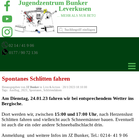
Jugendzentrum Bunker 
Leverkusen 
... MEHR ALS NUR BETON 
02 14 / 41 9 06
0177 / 90 72 136
Spontanes Schlitten fahren
Herausgegeben von
JZ Bunker
in
Live & Action
·
20/1/2023 18:10:00
Tags:
Ausflug
,
2023
,
Spontanes
,
Schlittenfahren
Am Dienstag, 24.01.23 fahren wir bei entsprechendem Wetter ins
Bergische.
Dort werden wir, zwischen
15:00 und 17:00 Uhr
, nach Herzenslust
Schlitten fahren und vielleicht auch Schneemänner bauen. Eventuell
ist auch die ein oder andere Schneeballschlacht drin.
Anmeldung und weitere Infos im JZ Bunker, Tel.: 0214- 41 9 06