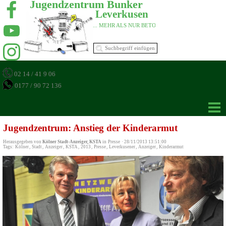
Jugendzentrum Bunker 
Leverkusen 
... MEHR ALS NUR BETON 
02 14 / 41 9 06
0177 / 90 72 136
Jugendzentrum: Anstieg der Kinderarmut
Herausgegeben von
Kölner Stadt-Anzeiger, KSTA
in
Presse
·
28/11/2013 13:51:00
Tags:
Kölner
,
Stadt
,
Anzeiger
,
KSTA
,
2013
,
Presse
,
Leverkusener
,
Anzeiger
,
Kinderarmut