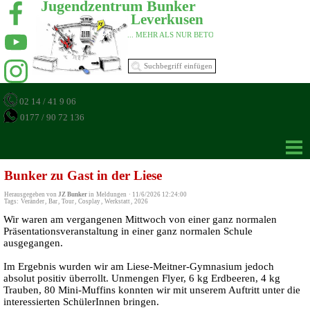
Jugendzentrum Bunker 
Leverkusen 
... MEHR ALS NUR BETON 
02 14 / 41 9 06
0177 / 90 72 136
Bunker zu Gast in der Liese
Herausgegeben von
JZ Bunker
in
Meldungen
·
11/6/2026 12:24:00
Tags:
Veränder
,
Bar
,
Tour
,
Cosplay
,
Werkstatt
,
2026
Wir waren am vergangenen Mittwoch von einer ganz normalen
Präsentationsveranstaltung in einer ganz normalen Schule
ausgegangen.
Im Ergebnis wurden wir am Liese-Meitner-Gymnasium jedoch
absolut positiv überrollt. Unmengen Flyer, 6 kg Erdbeeren, 4 kg
Trauben, 80 Mini-Muffins konnten wir mit unserem Auftritt unter die
interessierten SchülerInnen bringen.