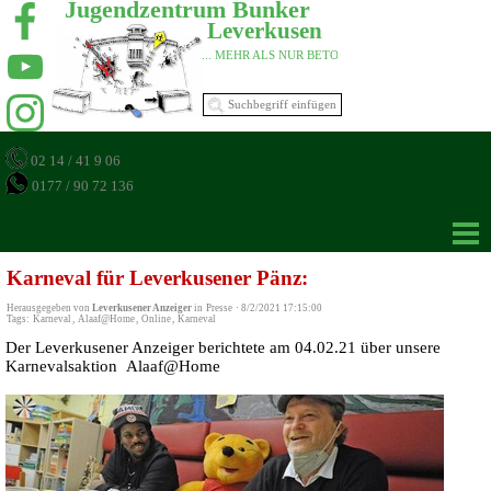
Jugendzentrum Bunker 
Leverkusen 
... MEHR ALS NUR BETON 
02 14 / 41 9 06
0177 / 90 72 136
Karneval für Leverkusener Pänz:
Herausgegeben von
Leverkusener Anzeiger
in
Presse
·
8/2/2021 17:15:00
Tags:
Karneval
,
Alaaf@Home
,
Online
,
Karneval
Der Leverkusener Anzeiger berichtete am 04.02.21 über unsere
Karnevalsaktion
Alaaf@Home