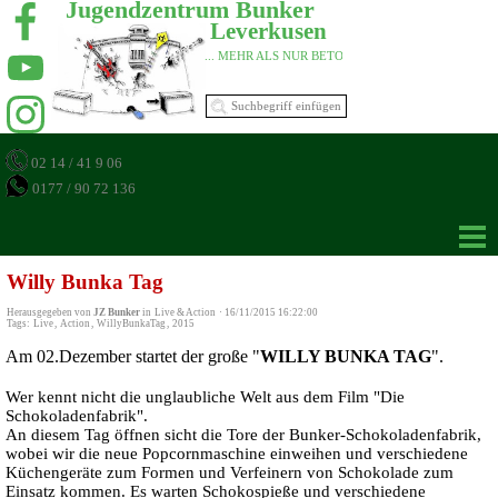
Jugendzentrum Bunker 
Leverkusen 
... MEHR ALS NUR BETON 
02 14 / 41 9 06
0177 / 90 72 136
Willy Bunka Tag
Herausgegeben von
JZ Bunker
in
Live & Action
·
16/11/2015 16:22:00
Tags:
Live
,
Action
,
WillyBunkaTag
,
2015
Am 02.Dezember startet der große "
WILLY BUNKA TAG
".
Wer kennt nicht die unglaubliche Welt aus dem Film "Die
Schokoladenfabrik".
An diesem Tag öffnen sicht die Tore der Bunker-Schokoladenfabrik,
wobei wir die neue Popcornmaschine einweihen und verschiedene
Küchengeräte zum Formen und Verfeinern von Schokolade zum
Einsatz kommen. Es warten Schokospieße und verschiedene