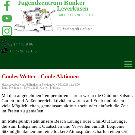
Jugendzentrum Bunker 
Leverkusen 
... MEHR ALS NUR BETON 
02 14 / 41 9 06
0177 / 90 72 136
Cooles Wetter - Coole Aktionen
Herausgegeben von
JZ Bunker
in
Meldungen
·
4/3/2026 12:14:00
Tags:
Meldungen
,
News
,
2026
,
Garten
,
Frühling
Mit den angenehmen Temperaturen starten wir in die Outdoor-Saison.
Garten- und Außenbereichaktivitäten warten auf Euch und bieten
viele Möglichkeiten, gemeinsam aktiv zu sein oder einfach die Zeit
im Freien zu genießen.
Im Mittelpunkt steht unsere Beach Lounge oder Chill-Out Lounge,
die zum Entspannen, Quatschen und Verweilen einlädt. Bequeme
Sitzmöglichkeiten und eine lockere Atmosphäre schaffen einen Ort,