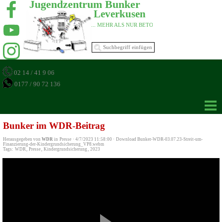
Jugendzentrum Bunker 
Leverkusen 
... MEHR ALS NUR BETON 
02 14 / 41 9 06
0177 / 90 72 136
Bunker im WDR-Beitrag
Herausgegeben von
WDR
in
Presse
·
4/7/2023 11:58:00
·
Download Bunker-WDR-03.07.23-Streit-um-
Finanzierung-der-Kindergrundsicherung_VP8.webm
Tags:
WDR
,
Presse
,
Kindergrundsicherung
,
2023