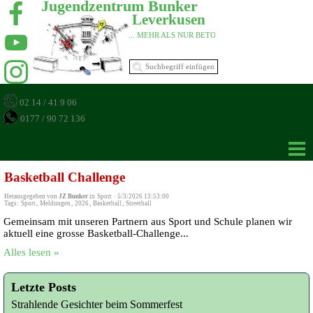
Jugendzentrum Bunker 
Leverkusen 
... MEHR ALS NUR BETON 
02 14 / 41 9 06
0177 / 90 72 136
Basketball Challenge
Herausgegeben von
JZ Bunker
in
Sport
·
5/3/2026 13:53:00
Tags:
Sport
,
Meldungen
,
2026
,
Basketball
,
Streetball
Gemeinsam mit unseren Partnern aus Sport und Schule planen wir
aktuell eine grosse Basketball-Challenge...
Alles lesen »
Letzte Posts
Strahlende Gesichter beim Sommerfest