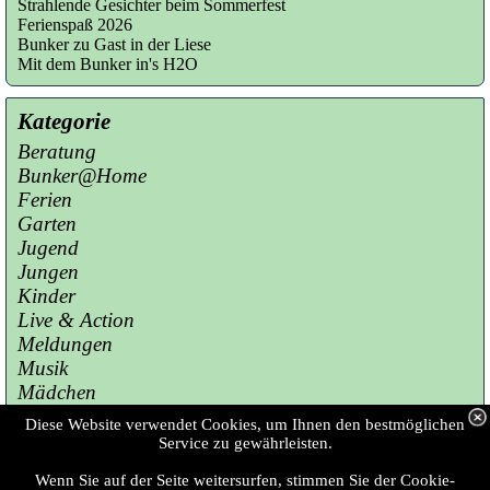
Strahlende Gesichter beim Sommerfest
Ferienspaß 2026
Bunker zu Gast in der Liese
Mit dem Bunker in's H2O
Kategorie
Beratung
Bunker@Home
Ferien
Garten
Jugend
Jungen
Kinder
Live & Action
Meldungen
Musik
Mädchen
Presse
Diese Website verwendet Cookies, um Ihnen den bestmöglichen
Sport
Service zu gewährleisten.
Wenn Sie auf der Seite weitersurfen, stimmen Sie der Cookie-