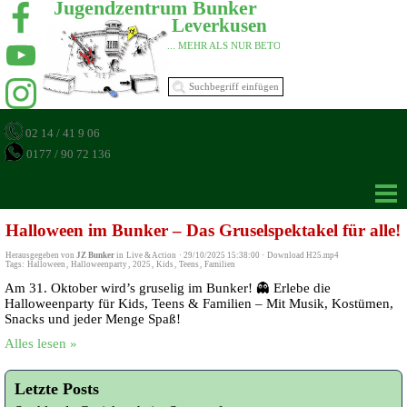
Jugendzentrum Bunker 
Leverkusen 
... MEHR ALS NUR BETON 
02 14 / 41 9 06
0177 / 90 72 136
Halloween im Bunker – Das Gruselspektakel für alle!
Herausgegeben von
JZ Bunker
in
Live & Action
·
29/10/2025 15:38:00
·
Download H25.mp4
Tags:
Halloween
,
Halloweenparty
,
2025
,
Kids
,
Teens
,
Familien
Am 31. Oktober wird’s gruselig im Bunker! 👻 Erlebe die
Halloweenparty für Kids, Teens & Familien – Mit Musik, Kostümen,
Snacks und jeder Menge Spaß!
Alles lesen »
Letzte Posts