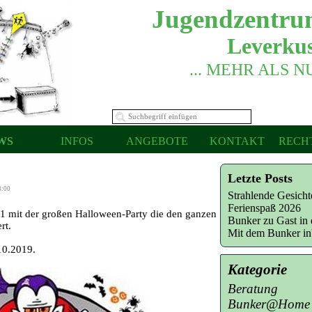
Jugendzentru
Leverkus
... MEHR ALS 
WS
INFOS
ANGEBOTE
KONTAKT
RECH
Letzte Posts
3:00
Strahlende Gesich
Ferienspaß 2026
 1 mit der großen Halloween-Party die den ganzen
Bunker zu Gast in 
rt.
Mit dem Bunker i
10.2019.
Kategorie
Beratung
Bunker@Home