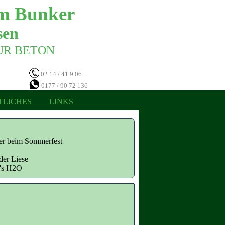
m Bunker 
en 
NUR BETON 
02 14 / 41 9 06
0177 / 90 72 136
TLICHES
LINKS
ter beim Sommerfest
der Liese
n's H2O