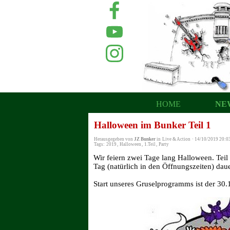
HOME
NE
Halloween im Bunker Teil 1
Herausgegeben von
JZ Bunker
in
Live & Action
·
14/10/2019 20:0
Tags:
2019
,
Halloween
,
1.Teil
,
Party
Wir feiern zwei Tage lang Halloween. Teil
Tag (natürlich in den Öffnungszeiten) daue
Start unseres Gruselprogramms ist der 30.