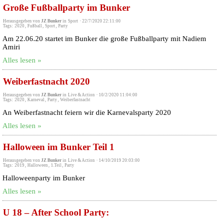
Große Fußballparty im Bunker
Herausgegeben von
JZ Bunker
in
Sport
·
22/7/2020 22:11:00
Tags:
2020
,
Fußball
,
Sport
,
Party
Am 22.06.20 startet im Bunker die große Fußballparty mit Nadiem
Amiri
Alles lesen »
Weiberfastnacht 2020
Herausgegeben von
JZ Bunker
in
Live & Action
·
10/2/2020 11:04:00
Tags:
2020
,
Karneval
,
Party
,
Weiberfastnacht
An Weiberfastnacht feiern wir die Karnevalsparty 2020
Alles lesen »
Halloween im Bunker Teil 1
Herausgegeben von
JZ Bunker
in
Live & Action
·
14/10/2019 20:03:00
Tags:
2019
,
Halloween
,
1.Teil
,
Party
Halloweenparty im Bunker
Alles lesen »
U 18 – After School Party: