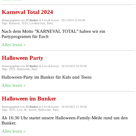
Karneval Total 2024
Herausgegeben von
JZ Bunker
in
Live & Action
·
29/1/2024 12:04:00
Tags:
Karneval
,
2024
,
Live&Action
,
Party
Nach dem Motto "KARNEVAL TOTAL" haben wir ein
Partyprogramm für Euch
Alles lesen »
Halloween Party
Herausgegeben von
JZ Bunker
in
Live & Action
·
28/10/2023 16:30:00
Tags:
2023
,
Halloween
,
Party
Halloween-Party im Bunker für Kids und Teens
Alles lesen »
Halloween im Bunker
Herausgegeben von
JZ Bunker
in
Live & Action
·
20/10/2022 11:39:00
Tags:
2022
,
Live
,
&
,
Action
,
Halloween
,
Party
Ab 16:30 Uhr startet unsere Halloween-Family-Meile rund um den
Bunker.
Alles lesen »