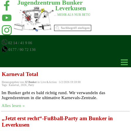
Jugendzentrum Bunker 
Leverkusen 
... MEHR ALS NUR BETON 
02 14 / 41 9 06
0177 / 90 72 136
Karneval Total
Herausgegeben von
JZ Bunker
in
Live & Action
·
5/2/2026 19:59:00
Tags:
Karneval
,
2026
,
Party
Im Bunker geht es bald richtig rund. Wir verwandeln das
Jugendzentrum in die ultimative Karnevals-Zentrale.
Alles lesen »
„Jetzt erst recht“-Fußball-Party am Bunker in
Leverkusen