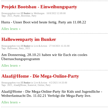
Projekt Bootsbau - Einweihungsparty
Herausgegeben von
JZ Bunker
in
Meldungen
·
10/8/2022 12:09:00
Tags:
2022
,
Pojekt
,
Bootsbau
,
Party
Hurra - Unser Boot wird heute fertig. Party am 11.08.22
Alles lesen »
Halloweenparty im Bunker
Herausgegeben von
JZ Bunker
in
Live & Action
·
27/10/2021 15:35:00
Tags:
Halloween
,
Party
,
2021
Am Donnerstag, 28.10.21 haben wir für Euch ein cooles
Überraschungsprogramm
Alles lesen »
Alaaf@Home - Die Mega-Online-Party
Herausgegeben von
JZ Bunker
in
Live & Action
·
4/2/2021 14:33:00
Tags:
2021
,
Alaaf@Home
,
Karneval
,
Online
,
Party
Alaaf@Home - Die Mega-Online-Party für Kids und Jugendliche -
Weiberfastnacht Do. 11.02.21 Verfolgt die Mega-Party live.
Alles lesen »