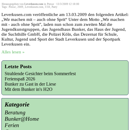
Herausgegeben von
Leverkusen.com
in
Presse
·
13/3/2009 12:18:00
Tags:
Presse
,
2009
,
Leverkusen.com
,
U18
,
Party
Leverkusen.com veröffentliche am 13.03.2009 den folgenden Artikel:
„Wir machen mit – auch ohne Sprit“ Unter dem Motto „Wir machen
mit - auch ohne Sprit", laden nun schon zum zweiten Mal die
Jugendkunstgruppen, das Jugendhaus Bunker, das Haus der Jugend,
die Suchthilfe GmbH, die Polizei Köln, das Dezernat für Schule,
Kultur, Jugend und Sport der Stadt Leverkusen und der Sportpark
Leverkusen ein.
Alles lesen »
Letzte Posts
Strahlende Gesichter beim Sommerfest
Ferienspaß 2026
Bunker zu Gast in der Liese
Mit dem Bunker in's H2O
Kategorie
Beratung
Bunker@Home
Ferien