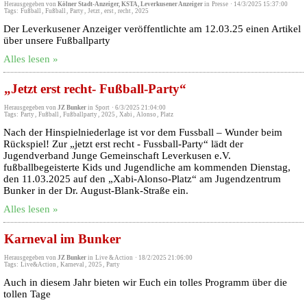
Herausgegeben von
Kölner Stadt-Anzeiger, KSTA, Leverkusener Anzeiger
in
Presse
·
14/3/2025 15:37:00
Tags:
Fußball
,
Fußball
,
Party
,
Jetzt
,
erst
,
recht
,
2025
Der Leverkusener Anzeiger veröffentlichte am 12.03.25 einen Artikel
über unsere Fußballparty
Alles lesen »
„Jetzt erst recht- Fußball-Party“
Herausgegeben von
JZ Bunker
in
Sport
·
6/3/2025 21:04:00
Tags:
Party
,
Fußball
,
Fußballparty
,
2025
,
Xabi
,
Alonso
,
Platz
Nach der Hinspielniederlage ist vor dem Fussball – Wunder beim
Rückspiel! Zur „jetzt erst recht - Fussball-Party“ lädt der
Jugendverband Junge Gemeinschaft Leverkusen e.V.
fußballbegeisterte Kids und Jugendliche am kommenden Dienstag,
den 11.03.2025 auf den „Xabi-Alonso-Platz“ am Jugendzentrum
Bunker in der Dr. August-Blank-Straße ein.
Alles lesen »
Karneval im Bunker
Herausgegeben von
JZ Bunker
in
Live & Action
·
18/2/2025 21:06:00
Tags:
Live&Action
,
Karneval
,
2025
,
Party
Auch in diesem Jahr bieten wir Euch ein tolles Programm über die
tollen Tage