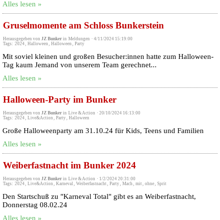
Alles lesen »
Gruselmomente am Schloss Bunkerstein
Herausgegeben von
JZ Bunker
in
Meldungen
·
4/11/2024 15:19:00
Tags:
2024
,
Halloween
,
Halloween
,
Party
Mit soviel kleinen und großen Besucher:innen hatte zum Halloween-
Tag kaum Jemand von unserem Team gerechnet...
Alles lesen »
Halloween-Party im Bunker
Herausgegeben von
JZ Bunker
in
Live & Action
·
20/10/2024 16:13:00
Tags:
2024
,
Live&Action
,
Party
,
Halloween
Große Halloweenparty am 31.10.24 für Kids, Teens und Familien
Alles lesen »
Weiberfastnacht im Bunker 2024
Herausgegeben von
JZ Bunker
in
Live & Action
·
1/2/2024 20:31:00
Tags:
2024
,
Live&Action
,
Karneval
,
Weiberfastnacht
,
Party
,
Mach
,
mit
,
ohne
,
Sprit
Den Startschuß zu "Karneval Total" gibt es an Weiberfastnacht,
Donnerstag 08.02.24
Alles lesen »