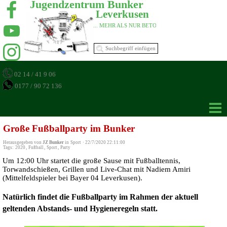
Jugendzentrum Bunker 
Leverkusen 
... MEHR ALS NUR BETON 
02 14 / 41 9 06
0177 / 90 72 136
Große Fußballparty im Bunker
Herausgegeben von
JZ Bunker
in
Sport
·
22/7/2020 22:11:00
Tags:
2020
,
Fußball
,
Sport
,
Party
Um 12:00 Uhr startet die große Sause mit Fußballtennis,
Torwandschießen, Grillen und Live-Chat mit Nadiem Amiri
(Mittelfeldspieler bei Bayer 04 Leverkusen).
Natürlich findet die Fußballparty im Rahmen der aktuell
geltenden Abstands- und Hygieneregeln statt.