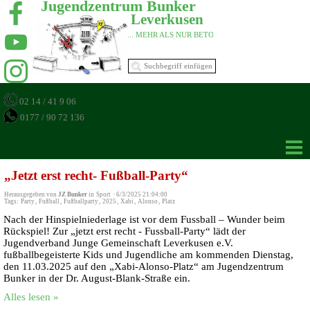
Jugendzentrum Bunker 
Leverkusen 
... MEHR ALS NUR BETON 
02 14 / 41 9 06
0177 / 90 72 136
„Jetzt erst recht- Fußball-Party“
Herausgegeben von
JZ Bunker
in
Sport
·
6/3/2025 21:04:00
Tags:
Party
,
Fußball
,
Fußballparty
,
2025
,
Xabi
,
Alonso
,
Platz
Nach der Hinspielniederlage ist vor dem Fussball – Wunder beim
Rückspiel! Zur „jetzt erst recht - Fussball-Party“ lädt der
Jugendverband Junge Gemeinschaft Leverkusen e.V.
fußballbegeisterte Kids und Jugendliche am kommenden Dienstag,
den 11.03.2025 auf den „Xabi-Alonso-Platz“ am Jugendzentrum
Bunker in der Dr. August-Blank-Straße ein.
Alles lesen »