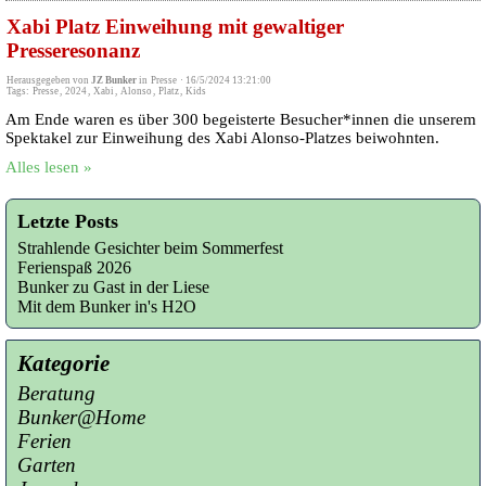
Xabi Platz Einweihung mit gewaltiger
Presseresonanz
Herausgegeben von
JZ Bunker
in
Presse
·
16/5/2024 13:21:00
Tags:
Presse
,
2024
,
Xabi
,
Alonso
,
Platz
,
Kids
Am Ende waren es über 300 begeisterte Besucher*innen die unserem
Spektakel zur Einweihung des Xabi Alonso-Platzes beiwohnten.
Alles lesen »
Letzte Posts
Strahlende Gesichter beim Sommerfest
Ferienspaß 2026
Bunker zu Gast in der Liese
Mit dem Bunker in's H2O
Kategorie
Beratung
Bunker@Home
Ferien
Garten