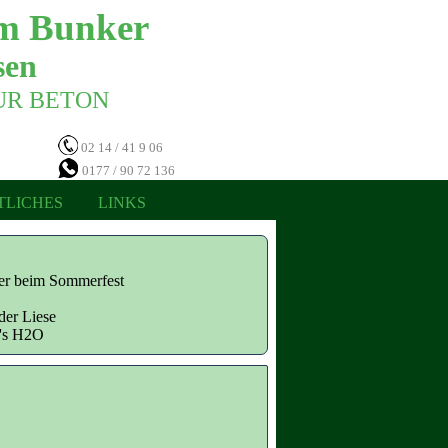
m Bunker 
en 
NUR BETON 
02 14 / 41 9 06
0177 / 90 72 136
TLICHES
LINKS
ter beim Sommerfest
der Liese
n's H2O