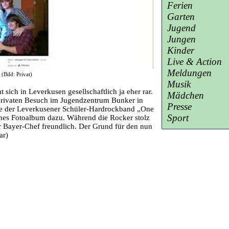
Ferien
Garten
Jugend
Jungen
Kinder
Live & Action
Meldungen
(Bild: Privat)
Musik
sich in Leverkusen gesellschaftlich ja eher rar.
Mädchen
 privaten Besuch im Jugendzentrum Bunker in
Presse
eite der Leverkusener Schüler-Hardrockband „One
Sport
eines Fotoalbum dazu. Während die Rocker stolz
r Bayer-Chef freundlich. Der Grund für den nun
ar)