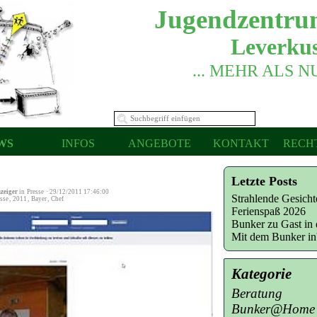
Jugendzentru
Leverkus
... MEHR ALS 
WS
INFOS
ANGEBOTE
KONTAKT
RECH
Letzte Posts
zeiger
in
Presse
·
29/12/2011 17:46:00
Strahlende Gesich
sse
,
2011
,
Bayer
,
Chef
Ferienspaß 2026
Bunker zu Gast in 
Mit dem Bunker i
Kategorie
Beratung
Bunker@Home