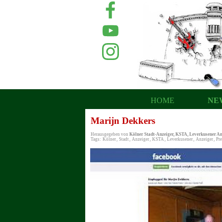
HOME
NE
Marijn Dekkers
Herausgegeben von
Kölner Stadt-Anzeiger, KSTA, Leverkusener An
Tags:
Kölner
,
Stadt
,
Anzeiger
,
KSTA
,
Leverkusener
,
Anzeiger
,
Pre