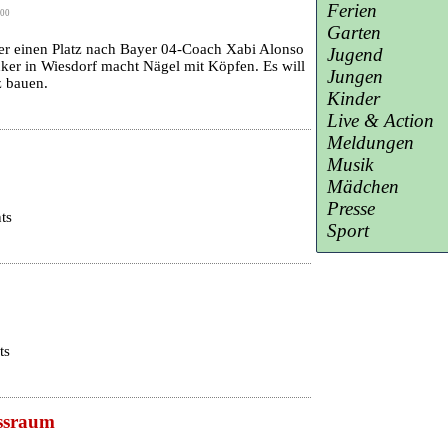
Ferien
:00
Garten
oder einen Platz nach Bayer 04-Coach Xabi Alonso
Jugend
er in Wiesdorf macht Nägel mit Köpfen. Es will
Jungen
z bauen.
Kinder
Live & Action
Meldungen
Musik
Mädchen
Presse
ts
Sport
ts
ssraum