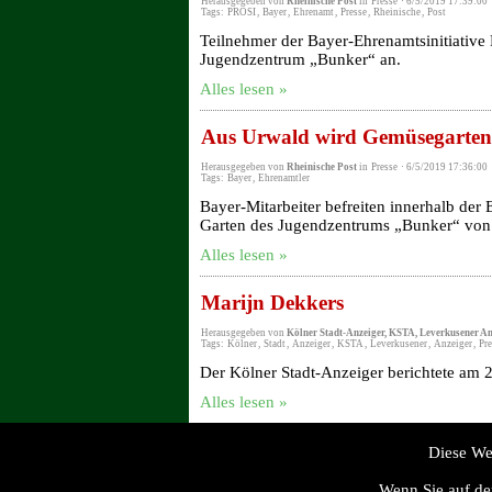
Herausgegeben von
Rheinische Post
in
Presse
·
6/5/2019 17:39:00
Tags:
PROSI
,
Bayer
,
Ehrenamt
,
Presse
,
Rheinische
,
Post
Teilnehmer der Bayer-Ehrenamtsinitiative P
Jugendzentrum „Bunker“ an.
Alles lesen »
Aus Urwald wird Gemüsegarten
Herausgegeben von
Rheinische Post
in
Presse
·
6/5/2019 17:36:00
Tags:
Bayer
,
Ehrenamtler
Bayer-Mitarbeiter befreiten innerhalb der 
Garten des Jugendzentrums „Bunker“ von
Alles lesen »
Marijn Dekkers
Herausgegeben von
Kölner Stadt-Anzeiger, KSTA, Leverkusener An
Tags:
Kölner
,
Stadt
,
Anzeiger
,
KSTA
,
Leverkusener
,
Anzeiger
,
Pre
Der Kölner Stadt-Anzeiger berichtete am
Alles lesen »
Diese We
Wenn Sie auf de