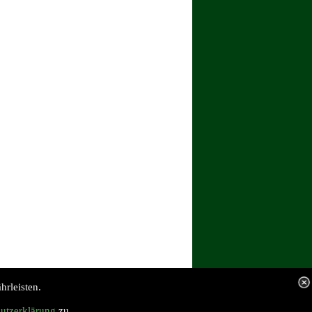
rleisten.
utzerklärung
zu.