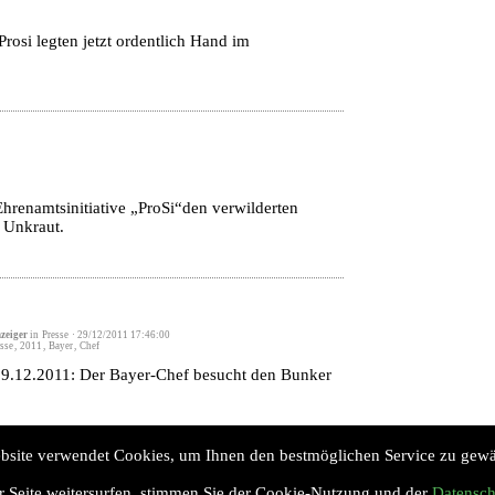
rosi legten jetzt ordentlich Hand im
Ehrenamtsinitiative „ProSi“den verwilderten
 Unkraut.
zeiger
in
Presse
·
29/12/2011 17:46:00
sse
,
2011
,
Bayer
,
Chef
 29.12.2011: Der Bayer-Chef besucht den Bunker
bsite verwendet Cookies, um Ihnen den bestmöglichen Service zu gewäh
Copyright © 2023 Jugendzentrum Bunker 
r Seite weitersurfen, stimmen Sie der Cookie-Nutzung und der
Datensch