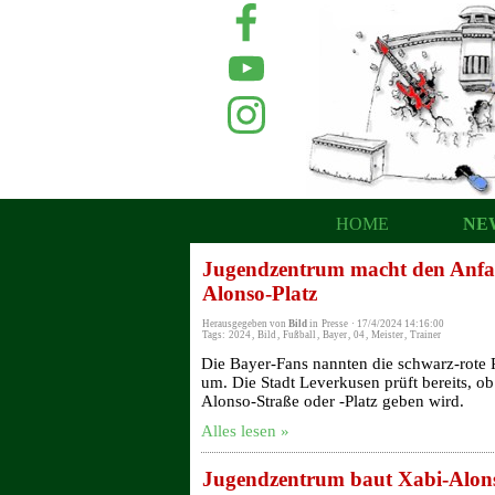
HOME
NE
Jugendzentrum macht den Anfa
Alonso-Platz
Herausgegeben von
Bild
in
Presse
·
17/4/2024 14:16:00
Tags:
2024
,
Bild
,
Fußball
,
Bayer
,
04
,
Meister
,
Trainer
Die Bayer-Fans nannten die schwarz-rote 
um. Die Stadt Leverkusen prüft bereits, ob
Alonso-Straße oder -Platz geben wird.
Alles lesen »
Jugendzentrum baut Xabi-Alons