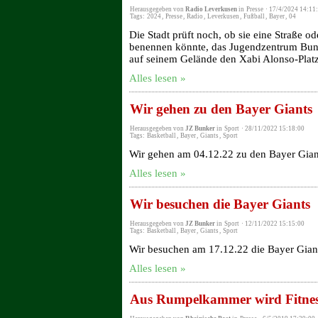
Herausgegeben von
Radio Leverkusen
in
Presse
·
17/4/2024 14:11
Tags:
2024
,
Presse
,
Radio
,
Leverkusen
,
Fußball
,
Bayer
,
04
Die Stadt prüft noch, ob sie eine Straße 
benennen könnte, das Jugendzentrum Bunk
auf seinem Gelände den Xabi Alonso-Plat
Alles lesen »
Wir gehen zu den Bayer Giants
Herausgegeben von
JZ Bunker
in
Sport
·
28/11/2022 15:18:00
Tags:
Basketball
,
Bayer
,
Giants
,
Sport
Wir gehen am 04.12.22 zu den Bayer Gian
Alles lesen »
Wir besuchen die Bayer Giants
Herausgegeben von
JZ Bunker
in
Sport
·
12/11/2022 15:15:00
Tags:
Basketball
,
Bayer
,
Giants
,
Sport
Wir besuchen am 17.12.22 die Bayer Gian
Alles lesen »
Aus Rumpelkammer wird Fitne