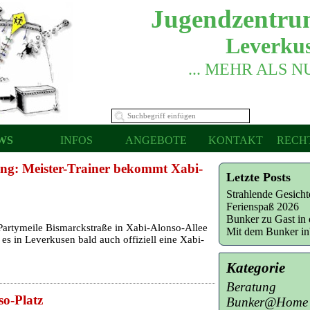
Jugendzentru
Leverkus
... MEHR ALS 
WS
INFOS
ANGEBOTE
KONTAKT
RECH
ng: Meister-Trainer bekommt Xabi-
Letzte Posts
Strahlende Gesich
Ferienspaß 2026
Bunker zu Gast in 
Partymeile Bismarckstraße in Xabi-Alonso-Allee
Mit dem Bunker i
 es in Leverkusen bald auch offiziell eine Xabi-
Kategorie
Beratung
o-Platz
Bunker@Home