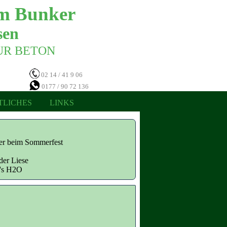
m Bunker 
en 
NUR BETON 
02 14 / 41 9 06
0177 / 90 72 136
TLICHES
LINKS
ter beim Sommerfest
der Liese
n's H2O