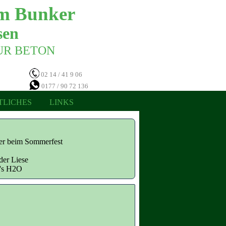
m Bunker 
en 
NUR BETON 
02 14 / 41 9 06
0177 / 90 72 136
TLICHES
LINKS
ter beim Sommerfest
der Liese
n's H2O