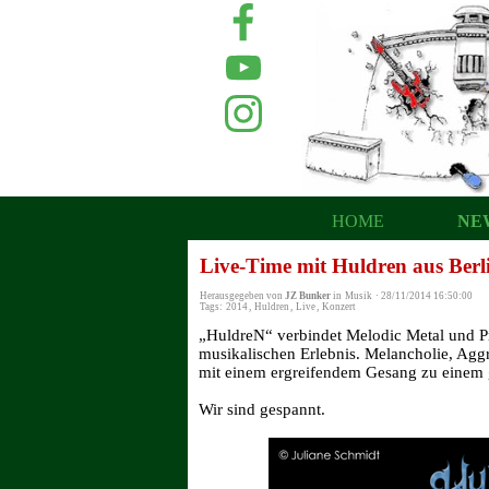
HOME
NE
Live-Time mit Huldren aus Berl
Herausgegeben von
JZ Bunker
in
Musik
·
28/11/2014 16:50:00
Tags:
2014
,
Huldren
,
Live
,
Konzert
„HuldreN“ verbindet Melodic Metal und Pr
musikalischen Erlebnis. Melancholie, Agg
mit einem ergreifendem Gesang zu einem 
Wir sind gespannt.