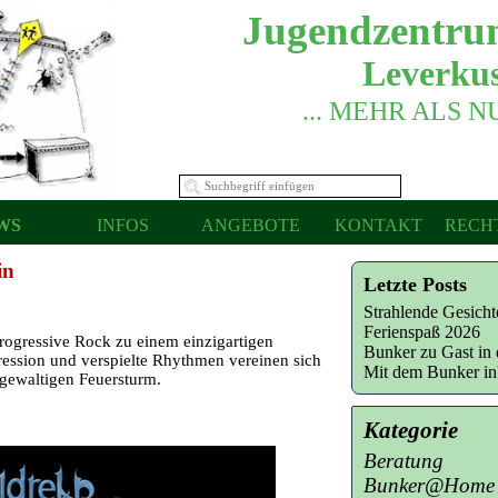
Jugendzentru
Leverkus
... MEHR ALS 
WS
INFOS
ANGEBOTE
KONTAKT
RECH
in
Letzte Posts
Strahlende Gesich
Ferienspaß 2026
ogressive Rock zu einem einzigartigen
Bunker zu Gast in 
ression und verspielte Rhythmen vereinen sich
Mit dem Bunker i
gewaltigen Feuersturm.
Kategorie
Beratung
Bunker@Home