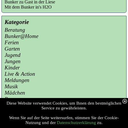
Bunker zu Gast in der Liese
Mit dem Bunker in's H2O
Kategorie
Beratung
Bunker@Home
Ferien
Garten
Jugend
Jungen
Kinder
Live & Action
Meldungen
Musik
Mädchen
Presse
Diese Website verwendet Cookies, um Ihnen den bestmöglichen
Sport
Service zu gewährleisten.
Wenn Sie auf der Seite weitersurfen, stimmen Sie der Cookie-
Copyright © 2023 Jugendzentrum Bunker 
Nutzung und der
Datenschutzerklärung
zu.