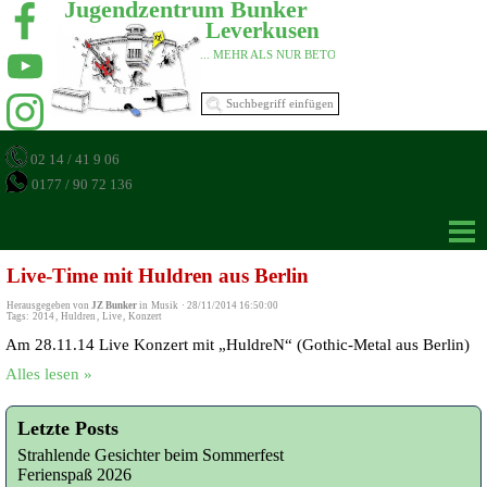
Jugendzentrum Bunker 
Leverkusen 
... MEHR ALS NUR BETON 
02 14 / 41 9 06
0177 / 90 72 136
Live-Time mit Huldren aus Berlin
Herausgegeben von
JZ Bunker
in
Musik
·
28/11/2014 16:50:00
Tags:
2014
,
Huldren
,
Live
,
Konzert
Am 28.11.14 Live Konzert mit „HuldreN“ (Gothic-Metal aus Berlin)
Alles lesen »
Letzte Posts
Strahlende Gesichter beim Sommerfest
Ferienspaß 2026