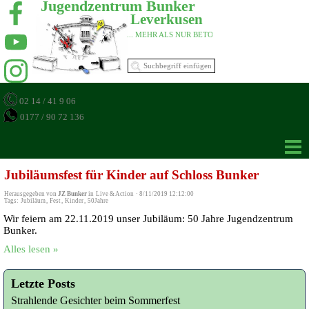
Jugendzentrum Bunker 
Leverkusen 
... MEHR ALS NUR BETON 
02 14 / 41 9 06
0177 / 90 72 136
Jubiläumsfest für Kinder auf Schloss Bunker
Herausgegeben von
JZ Bunker
in
Live & Action
·
8/11/2019 12:12:00
Tags:
Jubiläum
,
Fest
,
Kinder
,
50Jahre
Wir feiern am 22.11.2019 unser Jubiläum: 50 Jahre Jugendzentrum
Bunker.
Alles lesen »
Letzte Posts
Strahlende Gesichter beim Sommerfest