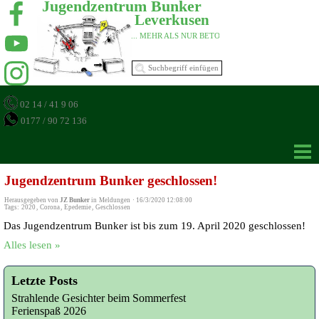
Jugendzentrum Bunker 
Leverkusen 
... MEHR ALS NUR BETON 
02 14 / 41 9 06
0177 / 90 72 136
Jugendzentrum Bunker geschlossen!
Herausgegeben von
JZ Bunker
in
Meldungen
·
16/3/2020 12:08:00
Tags:
2020
,
Corona
,
Epedemie
,
Geschlossen
Das Jugendzentrum Bunker ist bis zum 19. April 2020 geschlossen!
Alles lesen »
Letzte Posts
Strahlende Gesichter beim Sommerfest
Ferienspaß 2026