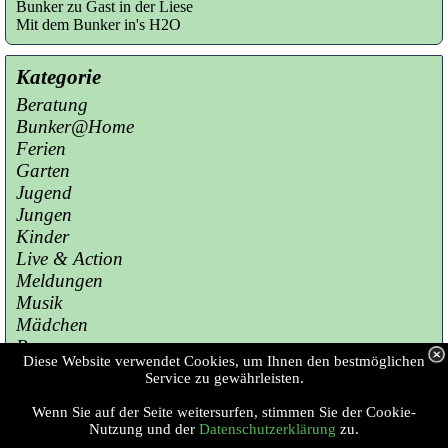
Bunker zu Gast in der Liese
Mit dem Bunker in's H2O
Kategorie
Beratung
Bunker@Home
Ferien
Garten
Jugend
Jungen
Kinder
Live & Action
Meldungen
Musik
Mädchen
Presse
Diese Website verwendet Cookies, um Ihnen den bestmöglichen
Sport
Service zu gewährleisten.
Wenn Sie auf der Seite weitersurfen, stimmen Sie der Cookie-
Copyright © 2023 Jugendzentrum Bunker 
Nutzung und der
Datenschutzerklärung
zu.