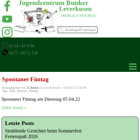
Jugendzentrum Bunker 
Leverkusen 
... MEHR ALS NUR BETON 
02 14 / 41 9 06
0177 / 90 72 136
Spontaner Fimtag
Herausgegeben von
JZ Bunker
in
Live & Action
·
4/4/2022 12:32:00
Tags:
Film
,
Spontan
,
Filmtag
Spontaner Fimtag am Dienstag 05.04.22
Alles lesen »
Letzte Posts
Strahlende Gesichter beim Sommerfest
Ferienspaß 2026