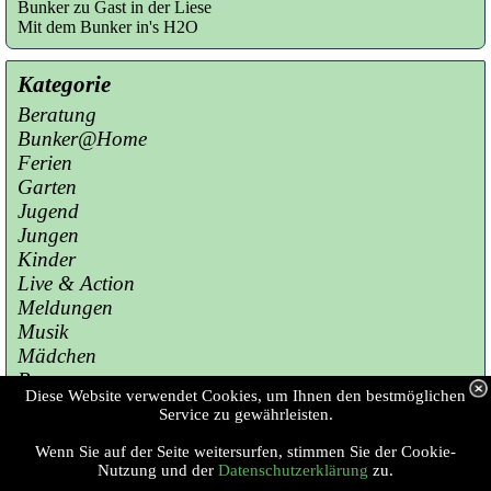
Bunker zu Gast in der Liese
Mit dem Bunker in's H2O
Kategorie
Beratung
Bunker@Home
Ferien
Garten
Jugend
Jungen
Kinder
Live & Action
Meldungen
Musik
Mädchen
Presse
Diese Website verwendet Cookies, um Ihnen den bestmöglichen
Sport
Service zu gewährleisten.
Wenn Sie auf der Seite weitersurfen, stimmen Sie der Cookie-
Copyright © 2023 Jugendzentrum Bunker 
Nutzung und der
Datenschutzerklärung
zu.