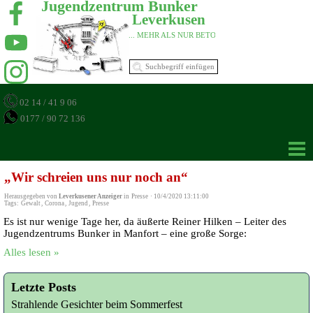
Jugendzentrum Bunker 
Leverkusen 
... MEHR ALS NUR BETON 
02 14 / 41 9 06
0177 / 90 72 136
„Wir schreien uns nur noch an“
Herausgegeben von
Leverkusener Anzeiger
in
Presse
·
10/4/2020 13:11:00
Tags:
Gewalt
,
Corona
,
Jugend
,
Presse
Es ist nur wenige Tage her, da äußerte Reiner Hilken – Leiter des
Jugendzentrums Bunker in Manfort – eine große Sorge:
Alles lesen »
Letzte Posts
Strahlende Gesichter beim Sommerfest