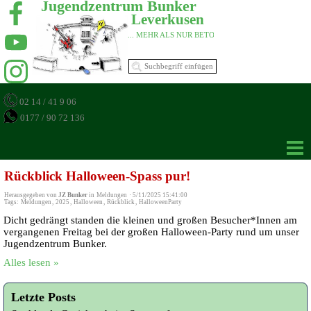
Jugendzentrum Bunker 
Leverkusen 
... MEHR ALS NUR BETON 
02 14 / 41 9 06
0177 / 90 72 136
Rückblick Halloween-Spass pur!
Herausgegeben von
JZ Bunker
in
Meldungen
·
5/11/2025 15:41:00
Tags:
Meldungen
,
2025
,
Halloween
,
Rückblick
,
HalloweenParty
Dicht gedrängt standen die kleinen und großen Besucher*Innen am
vergangenen Freitag bei der großen Halloween-Party rund um unser
Jugendzentrum Bunker.
Alles lesen »
Letzte Posts