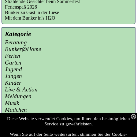
Strahlende Gesichter beim Sommerfest
Ferienspaß 2026
Bunker zu Gast in der Liese
Mit dem Bunker in's H2O
Kategorie
Beratung
Bunker@Home
Ferien
Garten
Jugend
Jungen
Kinder
Live & Action
Meldungen
Musik
Mädchen
Presse
Diese Website verwendet Cookies, um Ihnen den bestmöglichen
Sport
Service zu gewährleisten.
Wenn Sie auf der Seite weitersurfen, stimmen Sie der Cookie-