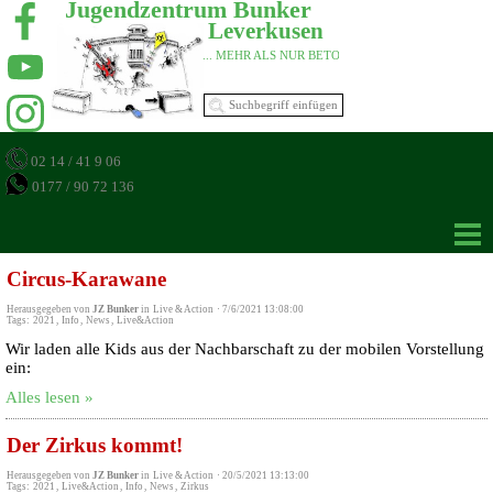
Jugendzentrum Bunker 
Leverkusen 
... MEHR ALS NUR BETON 
02 14 / 41 9 06
0177 / 90 72 136
Circus-Karawane
Herausgegeben von
JZ Bunker
in
Live & Action
·
7/6/2021 13:08:00
Tags:
2021
,
Info
,
News
,
Live&Action
Wir laden alle Kids aus der Nachbarschaft zu der mobilen Vorstellung
ein:
Alles lesen »
Der Zirkus kommt!
Herausgegeben von
JZ Bunker
in
Live & Action
·
20/5/2021 13:13:00
Tags:
2021
,
Live&Action
,
Info
,
News
,
Zirkus