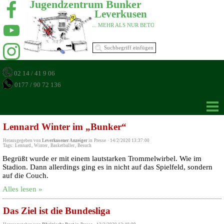
Jugendzentrum Bunker 
Leverkusen 
... MEHR ALS NUR BETON 
02 14 / 41 9 06
0177 / 90 72 136
Lennard Winter im „Bunker“
Herausgegeben von
Leverkusener Anzeiger
in
Presse
·
14/2/2020 13:37:00
Tags:
Lennard
,
Winter
,
Basketballer
,
Besuch
Begrüßt wurde er mit einem lautstarken Trommelwirbel. Wie im
Stadion. Dann allerdings ging es in nicht auf das Spielfeld, sondern
auf die Couch.
Alles lesen »
Das Ziel ist die Bundesliga