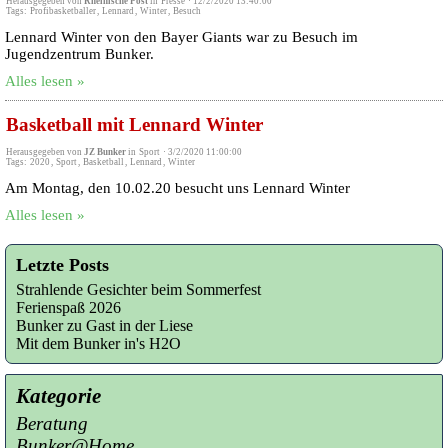
Herausgegeben von
Rheinische Post
in
Presse
·
12/2/2020 13:40:00
Tags:
Profibasketballer
,
Lennard
,
Winter
,
Besuch
Lennard Winter von den Bayer Giants war zu Besuch im
Jugendzentrum Bunker.
Alles lesen »
Basketball mit Lennard Winter
Herausgegeben von
JZ Bunker
in
Sport
·
3/2/2020 11:00:00
Tags:
2020
,
Sport
,
Basketball
,
Lennard
,
Winter
Am Montag, den 10.02.20 besucht uns Lennard Winter
Alles lesen »
Letzte Posts
Strahlende Gesichter beim Sommerfest
Ferienspaß 2026
Bunker zu Gast in der Liese
Mit dem Bunker in's H2O
Kategorie
Beratung
Bunker@Home