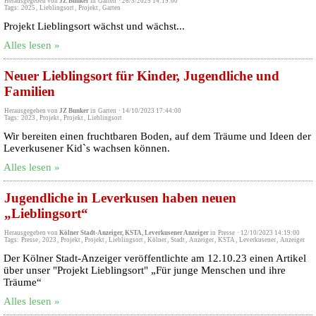
Herausgegeben von
JZ Bunker
in
Garten
·
26/5/2025 14:19:00
Tags:
2025
,
Lieblingsort
,
Projekt
,
Garten
Projekt Lieblingsort wächst und wächst...
Alles lesen »
Neuer Lieblingsort für Kinder, Jugendliche und
Familien
Herausgegeben von
JZ Bunker
in
Garten
·
14/10/2023 17:44:00
Tags:
2023
,
Projekt
,
Projekt
,
Lieblingsort
Wir bereiten einen fruchtbaren Boden, auf dem Träume und Ideen der
Leverkusener Kid`s wachsen können.
Alles lesen »
Jugendliche in Leverkusen haben neuen
„Lieblingsort“
Herausgegeben von
Kölner Stadt-Anzeiger, KSTA, Leverkusener Anzeiger
in
Presse
·
12/10/2023 14:19:00
Tags:
Presse
,
2023
,
Projekt
,
Projekt
,
Lieblingsort
,
Kölner
,
Stadt
,
Anzeiger
,
KSTA
,
Leverkusener
,
Anzeiger
Der Kölner Stadt-Anzeiger veröffentlichte am 12.10.23 einen Artikel
über unser "Projekt Lieblingsort" „Für junge Menschen und ihre
Träume“
Alles lesen »