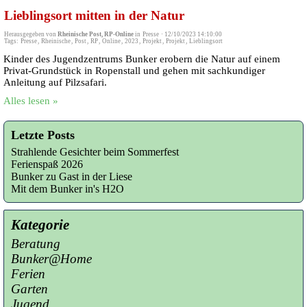
Lieblingsort mitten in der Natur
Herausgegeben von
Rheinische Post, RP-Online
in
Presse
·
12/10/2023 14:10:00
Tags:
Presse
,
Rheinische
,
Post
,
RP
,
Online
,
2023
,
Projekt
,
Projekt
,
Lieblingsort
Kinder des Jugendzentrums Bunker erobern die Natur auf einem
Privat-Grundstück in Ropenstall und gehen mit sachkundiger
Anleitung auf Pilzsafari.
Alles lesen »
Letzte Posts
Strahlende Gesichter beim Sommerfest
Ferienspaß 2026
Bunker zu Gast in der Liese
Mit dem Bunker in's H2O
Kategorie
Beratung
Bunker@Home
Ferien
Garten
Jugend