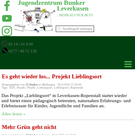
Jugendzentrum Bunker 
Leverkusen 
... MEHR ALS NUR BETON 
02 14 / 41 9 06
0177 / 90 72 136
Es geht wieder los... Projekt Lieblingsort
Herausgegeben von
JZ Bunker
in
Meldungen
·
29/4/2026 12:58:00
Tags:
2026
,
Projekt
,
Projekt
,
Lieblingsort
,
Lieblingsort
,
Ropenstall
Das Projekt „Lieblingsort“ in Leverkusen-Ropenstall startet wieder
und bietet einen pädagogisch betreuten, naturnahen Erfahrungs- und
Erlebnisraum für Kinder, Jugendliche und Familien an.
Alles lesen »
Mehr Grün geht nicht