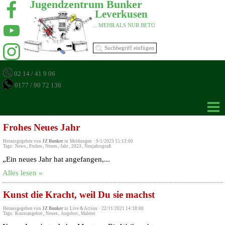
Jugendzentrum Bunker 
Leverkusen 
... MEHR ALS NUR BETON 
02 14 / 41 9 06
0177 / 90 72 136
Frohes Neues Jahr
Herausgegeben von
JZ Bunker
in
Meldungen
·
9/1/2023 15:13:00
Tags:
News
,
Frohes
,
Neues
,
Jahr
,
2023
,
Neujahrsgruß
„Ein neues Jahr hat angefangen,...
Alles lesen »
Kunst die Kracht, weil Du sie machst
Herausgegeben von
JZ Bunker
in
Live & Action
·
22/11/2021 14:18:00
Tags:
Kunstangebot
,
Neues
,
Angebot
,
Malerei