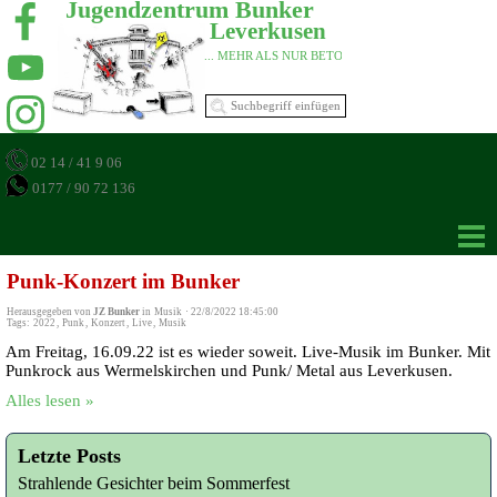
Jugendzentrum Bunker 
Leverkusen 
... MEHR ALS NUR BETON 
02 14 / 41 9 06
0177 / 90 72 136
Punk-Konzert im Bunker
Herausgegeben von
JZ Bunker
in
Musik
·
22/8/2022 18:45:00
Tags:
2022
,
Punk
,
Konzert
,
Live
,
Musik
Am Freitag, 16.09.22 ist es wieder soweit. Live-Musik im Bunker. Mit
Punkrock aus Wermelskirchen und Punk/ Metal aus Leverkusen.
Alles lesen »
Letzte Posts
Strahlende Gesichter beim Sommerfest