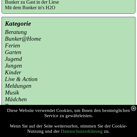
Bunker zu Gast in der Liese
Mit dem Bunker in's H2O
Kategorie
Beratung
Bunker@Home
Ferien
Garten
Jugend
Jungen
Kinder
Live & Action
Meldungen
Musik
Mädchen
Presse
Diese Website verwendet Cookies, um Ihnen den bestmöglichen
Sport
Service zu gewährleisten.
Wenn Sie auf der Seite weitersurfen, stimmen Sie der Cookie-
Copyright © 2023 Jugendzentrum Bunker 
Nutzung und der
Datenschutzerklärung
zu.