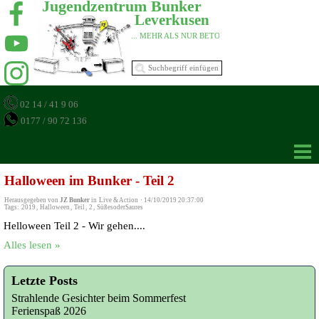
Jugendzentrum Bunker 
Leverkusen 
... MEHR ALS NUR BETON 
02 14 / 41 9 06
0177 / 90 72 136
Halloween im Bunker - Teil 2
Herausgegeben von
JZ Bunker
in
Live & Action
·
14/10/2019 20:37:00
Tags:
2019
,
Halloween
,
Teil
,
2
,
SüßesoderSaures
Helloween Teil 2 - Wir gehen....
Alles lesen »
Letzte Posts
Strahlende Gesichter beim Sommerfest
Ferienspaß 2026