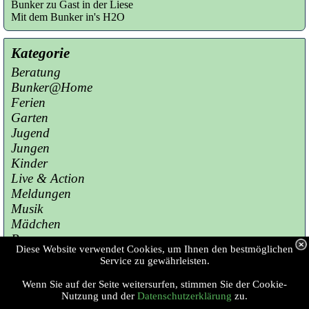
Bunker zu Gast in der Liese
Mit dem Bunker in's H2O
Kategorie
Beratung
Bunker@Home
Ferien
Garten
Jugend
Jungen
Kinder
Live & Action
Meldungen
Musik
Mädchen
Presse
Diese Website verwendet Cookies, um Ihnen den bestmöglichen
Sport
Service zu gewährleisten.
Wenn Sie auf der Seite weitersurfen, stimmen Sie der Cookie-
Copyright © 2023 Jugendzentrum Bunker 
Nutzung und der
Datenschutzerklärung
zu.