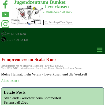
Jugendzentrum Bunker 
Leverkusen 
... MEHR ALS NUR BETON 
02 14 / 41 9 06
0177 / 90 72 136
Filmpremiere im Scala-Kino
Herausgegeben von
JZ Bunker
in
Meldungen
·
28/4/2025 17:42:00
Tags:
2025
,
WDR
,
Heimatflimmern
,
Scala
,
Kino
,
Heimat
,
Verein
,
Leverkusen
,
Werkself
Meine Heimat, mein Verein - Leverkusen und die Werkself
Alles lesen »
Letzte Posts
Strahlende Gesichter beim Sommerfest
Ferienspaß 2026