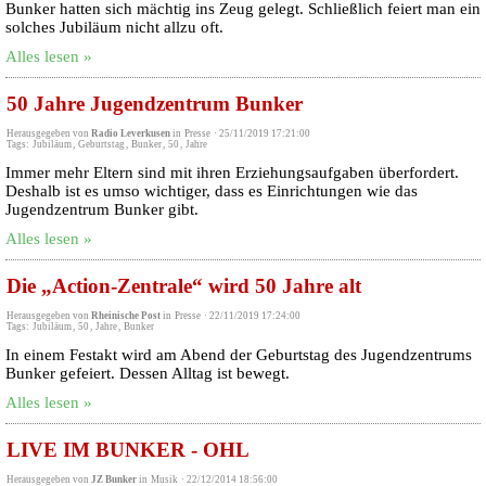
Bunker hatten sich mächtig ins Zeug gelegt. Schließlich feiert man ein
solches Jubiläum nicht allzu oft.
Alles lesen »
50 Jahre Jugendzentrum Bunker
Herausgegeben von
Radio Leverkusen
in
Presse
·
25/11/2019 17:21:00
Tags:
Jubiläum
,
Geburtstag
,
Bunker
,
50
,
Jahre
Immer mehr Eltern sind mit ihren Erziehungsaufgaben überfordert.
Deshalb ist es umso wichtiger, dass es Einrichtungen wie das
Jugendzentrum Bunker gibt.
Alles lesen »
Die „Action-Zentrale“ wird 50 Jahre alt
Herausgegeben von
Rheinische Post
in
Presse
·
22/11/2019 17:24:00
Tags:
Jubiläum
,
50
,
Jahre
,
Bunker
In einem Festakt wird am Abend der Geburtstag des Jugendzentrums
Bunker gefeiert. Dessen Alltag ist bewegt.
Alles lesen »
LIVE IM BUNKER - OHL
Herausgegeben von
JZ Bunker
in
Musik
·
22/12/2014 18:56:00