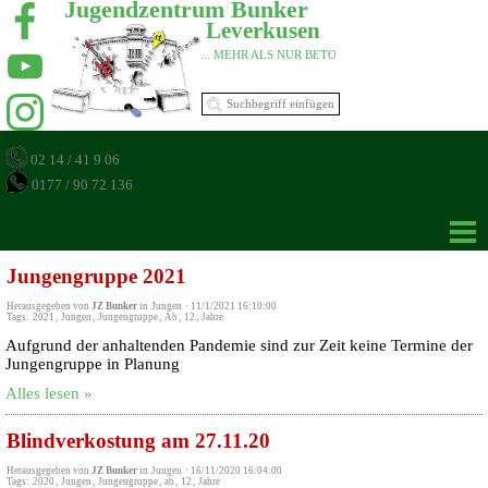
Jugendzentrum Bunker 
Leverkusen 
... MEHR ALS NUR BETON 
02 14 / 41 9 06
0177 / 90 72 136
Jungengruppe 2021
Herausgegeben von
JZ Bunker
in
Jungen
·
11/1/2021 16:10:00
Tags:
2021
,
Jungen
,
Jungengruppe
,
Ab
,
12
,
Jahre
Aufgrund der anhaltenden Pandemie sind zur Zeit keine Termine der
Jungengruppe in Planung
Alles lesen »
Blindverkostung am 27.11.20
Herausgegeben von
JZ Bunker
in
Jungen
·
16/11/2020 16:04:00
Tags:
2020
,
Jungen
,
Jungengruppe
,
ab
,
12
,
Jahre