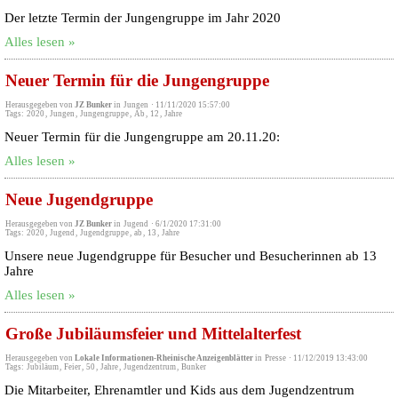
Der letzte Termin der Jungengruppe im Jahr 2020
Alles lesen »
Neuer Termin für die Jungengruppe
Herausgegeben von
JZ Bunker
in
Jungen
·
11/11/2020 15:57:00
Tags:
2020
,
Jungen
,
Jungengruppe
,
Ab
,
12
,
Jahre
Neuer Termin für die Jungengruppe am 20.11.20:
Alles lesen »
Neue Jugendgruppe
Herausgegeben von
JZ Bunker
in
Jugend
·
6/1/2020 17:31:00
Tags:
2020
,
Jugend
,
Jugendgruppe
,
ab
,
13
,
Jahre
Unsere neue Jugendgruppe für Besucher und Besucherinnen ab 13
Jahre
Alles lesen »
Große Jubiläumsfeier und Mittelalterfest
Herausgegeben von
Lokale Informationen-Rheinische Anzeigenblätter
in
Presse
·
11/12/2019 13:43:00
Tags:
Jubiläum
,
Feier
,
50
,
Jahre
,
Jugendzentrum
,
Bunker
Die Mitarbeiter, Ehrenamtler und Kids aus dem Jugendzentrum