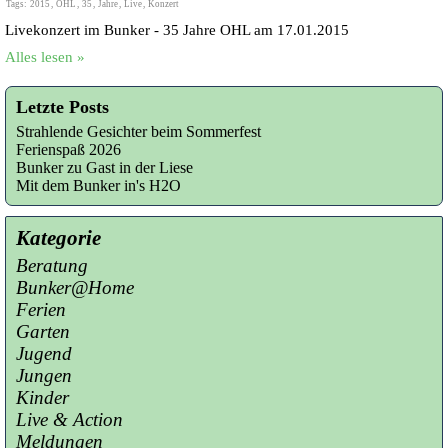
Tags:
2015
,
OHL
,
35
,
Jahre
,
Live
,
Konzert
Livekonzert im Bunker - 35 Jahre OHL am 17.01.2015
Alles lesen »
Letzte Posts
Strahlende Gesichter beim Sommerfest
Ferienspaß 2026
Bunker zu Gast in der Liese
Mit dem Bunker in's H2O
Kategorie
Beratung
Bunker@Home
Ferien
Garten
Jugend
Jungen
Kinder
Live & Action
Meldungen