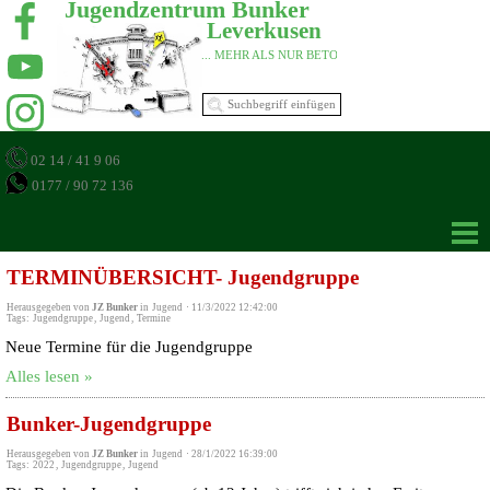
Jugendzentrum Bunker 
Leverkusen 
... MEHR ALS NUR BETON 
02 14 / 41 9 06
0177 / 90 72 136
TERMINÜBERSICHT- Jugendgruppe
Herausgegeben von
JZ Bunker
in
Jugend
·
11/3/2022 12:42:00
Tags:
Jugendgruppe
,
Jugend
,
Termine
Neue Termine für die Jugendgruppe
Alles lesen »
Bunker-Jugendgruppe
Herausgegeben von
JZ Bunker
in
Jugend
·
28/1/2022 16:39:00
Tags:
2022
,
Jugendgruppe
,
Jugend