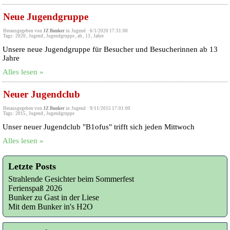
Neue Jugendgruppe
Herausgegeben von
JZ Bunker
in
Jugend
·
6/1/2020 17:31:00
Tags:
2020
,
Jugend
,
Jugendgruppe
,
ab
,
13
,
Jahre
Unsere neue Jugendgruppe für Besucher und Besucherinnen ab 13
Jahre
Alles lesen »
Neuer Jugendclub
Herausgegeben von
JZ Bunker
in
Jugend
·
9/11/2015 17:01:00
Tags:
2015
,
Jugend
,
Jugendgruppe
Unser neuer Jugendclub "B1ofus" trifft sich jeden Mittwoch
Alles lesen »
Letzte Posts
Strahlende Gesichter beim Sommerfest
Ferienspaß 2026
Bunker zu Gast in der Liese
Mit dem Bunker in's H2O